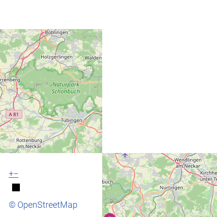
+
−
© OpenStreetMap